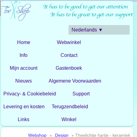
Nederlands ▼
Home
Webwinkel
Info
Contact
Mijn account
Gastenboek
Nieuws
Algemene Voorwaarden
Privacy- & Cookiebeleid
Support
Levering en kosten
Terugzendbeleid
Links
Winkel
Webshop
»
Design
» Theelichtje hartje - keramiek