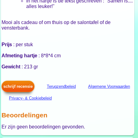
In het hartje is de tekst geschreven : "Samen is....
alles leuker!"
Mooi als cadeau of om thuis op de salontafel of de
vensterbank.
Prijs
: per stuk
Afmeting hartje
: 8*8*4 cm
Gewicht
: 213 gr
schrijf recensie
Terugzendbeleid
Algemene Voorwaarden
Privacy- & Cookiebeleid
Beoordelingen
Er zijn geen beoordelingen gevonden.