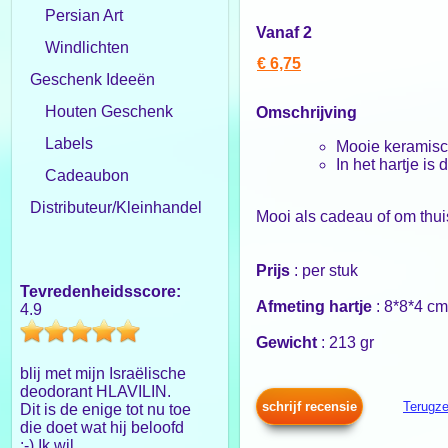
Persian Art
Vanaf 2
Windlichten
€ 6,75
Geschenk Ideeën
Houten Geschenk
Omschrijving
Labels
Mooie keramisch
In het hartje is
Cadeaubon
Distributeur/Kleinhandel
Mooi als cadeau of om thui
Prijs
: per stuk
Tevredenheidsscore:
Afmeting hartje
: 8*8*4 cm
4.9
Gewicht
: 213 gr
blij met mijn Israëlische
deodorant HLAVILIN.
schrijf recensie
Terugze
Dit is de enige tot nu toe
die doet wat hij beloofd
:-) Ik wil...