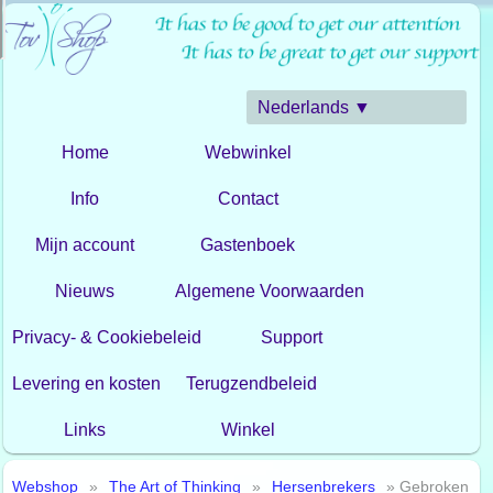
Nederlands ▼
Home
Webwinkel
Info
Contact
Mijn account
Gastenboek
Nieuws
Algemene Voorwaarden
Privacy- & Cookiebeleid
Support
Levering en kosten
Terugzendbeleid
Links
Winkel
Webshop
»
The Art of Thinking
»
Hersenbrekers
» Gebroken